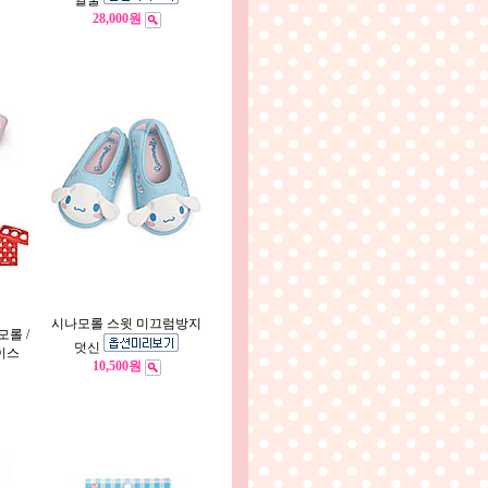
얼굴
28,000원
시나모롤 스윗 미끄럼방지
롤 /
덧신
이스
10,500원