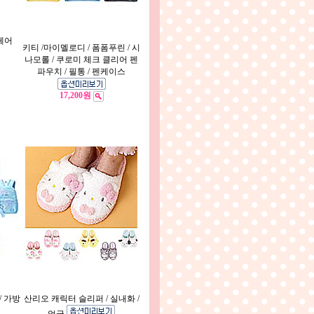
헤어
키티 /마이멜로디 / 폼폼푸린 / 시
나모롤 / 쿠로미 체크 클리어 펜
파우치 / 필통 / 펜케이스
17,200원
/ 가방
산리오 캐릭터 슬리퍼 / 실내화 /