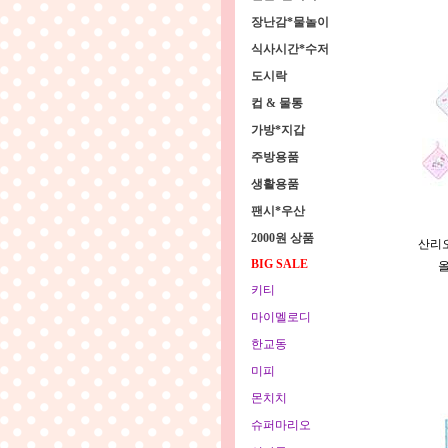
장난감*물놀이
식사시간*수저
도시락
컵 & 물통
가방*지갑
주방용품
생활용품
팬시*우산
2000원 상품
산리오
BIG SALE
올
키티
마이멜로디
한교동
미피
몬치치
슈퍼마리오