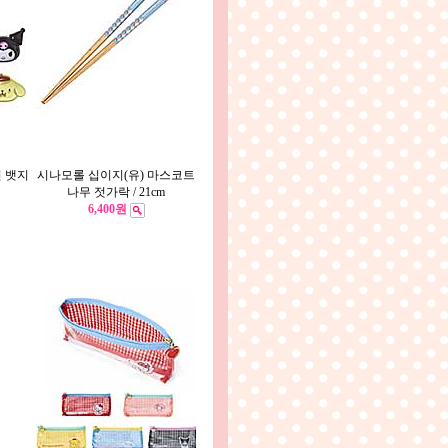
 뱃지
시나모롤 십이지(유) 마스코트
나무 젓가락 / 21cm
6,400원