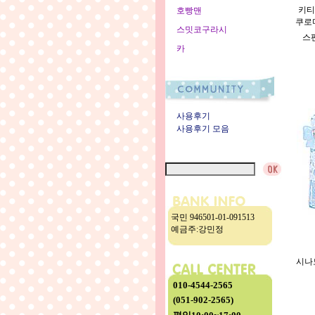
키티
호빵맨
쿠로미
스밋코구라시
스펜
카
사용후기
사용후기 모음
국민 946501-01-091513
예금주:강민정
시나모
010-4544-2565
(051-902-2565)