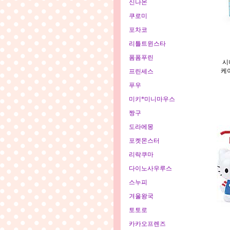
신나몬
쿠로미
포차코
리틀트윈스타
폼폼푸린
시
케이
프린세스
푸우
미키*미니마우스
짱구
도라에몽
포켓몬스터
리락쿠마
다이노사우루스
스누피
겨울왕국
토토로
카카오프렌즈