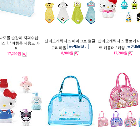
나모롤 손잡이 지퍼수납
산리오캐릭터즈 마이크로 얼굴
산리오캐릭터즈 플로키 
스 L / 여행용 다용도 가
고리타올
트 키홀더 / 키링
방
8,900원
17,200원
17,200원