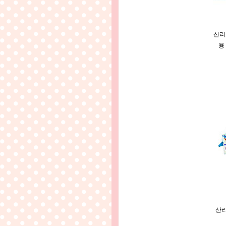
산리
용
산