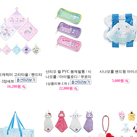
산리오 펄 PVC 봉제필통 / 시
시나모롤 밴드형 아이
캐릭터 고리타올 / 핸드타
나모롤 / 마이멜로디 / 쿠로미
5,600원
 3장세트
(상품리뷰:1개 )
16,200원
22,000원