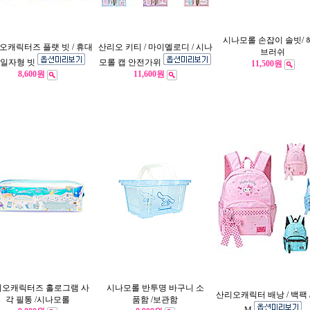
시나모롤 손잡이 솔빗/ 
오캐릭터즈 플랫 빗 / 휴대
산리오 키티 / 마이멜로디 / 시나
브러쉬
 일자형 빗
모롤 캡 안전가위
11,500원
8,600원
11,600원
리오캐릭터즈 홀로그램 사
시나모롤 반투명 바구니 소
산리오캐릭터 배낭 / 백팩 
각 필통 /시나모롤
품함 /보관함