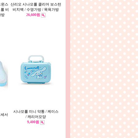
트윈스
산리오 시나모롤 클리어 보스턴
모롤 비
비치백 / 수영가방 / 목욕가방
가방
26,600원
시나모롤 미니 약통 / 케이스
액세서
/ 캐리어모양
9,400원