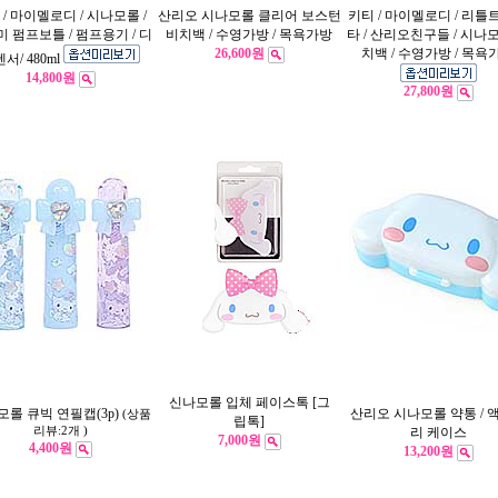
 / 마이멜로디 / 시나모롤 /
산리오 시나모롤 클리어 보스턴
키티 / 마이멜로디 / 리틀
 펌프보틀 / 펌프용기 / 디
비치백 / 수영가방 / 목욕가방
타 / 산리오친구들 / 시나
26,600원
치백 / 수영가방 / 목욕
서/ 480ml
14,800원
27,800원
신나모롤 입체 페이스톡 [그
롤 큐빅 연필캡(3p)
산리오 시나모롤 약통 / 
(상품
립톡]
리뷰:2개 )
리 케이스
7,000원
4,400원
13,200원