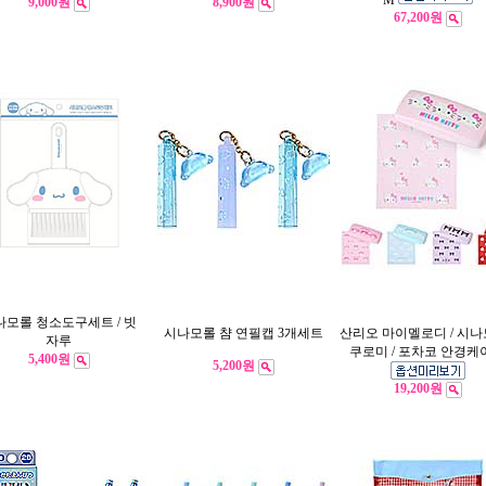
M
9,000원
8,900원
67,200원
나모롤 청소도구세트 / 빗
시나모롤 챰 연필캡 3개세트
산리오 마이멜로디 / 시나모
자루
쿠로미 / 포차코 안경케
5,400원
5,200원
19,200원