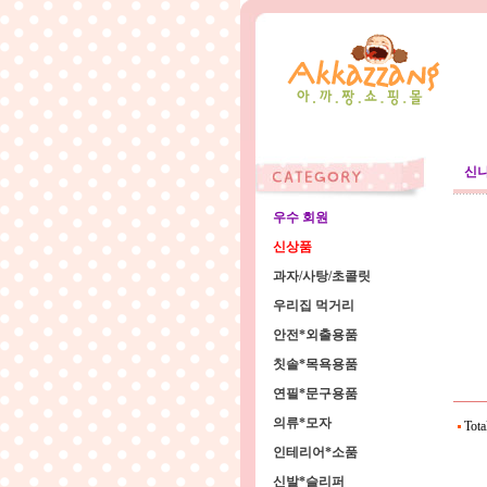
신
우수 회원
신상품
과자/사탕/초콜릿
우리집 먹거리
안전*외출용품
칫솔*목욕용품
연필*문구용품
의류*모자
Tota
인테리어*소품
신발*슬리퍼