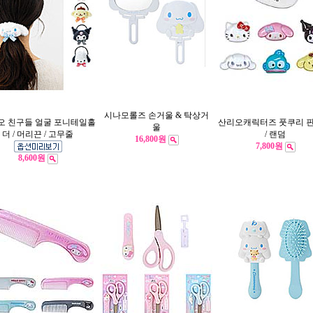
시나모롤즈 손거울 & 탁상거
오 친구들 얼굴 포니테일홀
산리오캐릭터즈 풋쿠리 핀
울
더 / 머리끈 / 고무줄
/ 랜덤
16,800원
7,800원
8,600원