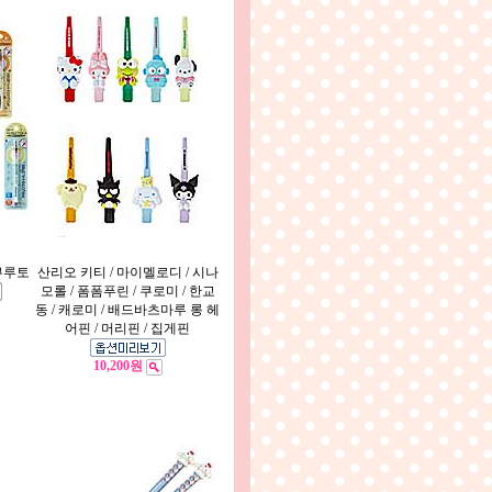
쿠루토
산리오 키티 / 마이멜로디 / 시나
모롤 / 폼폼푸린 / 쿠로미 / 한교
동 / 캐로미 / 배드바츠마루 롱 헤
어핀 / 머리핀 / 집게핀
10,200원