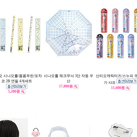
오 시나모롤/폼폼푸린/포차
시나모롤 체크무늬 3단 자동 우
산리오캐릭터즈/스누피 
코 2B 연필 4개세트
산
가 샤프
17,800원
11,600원
5,200원