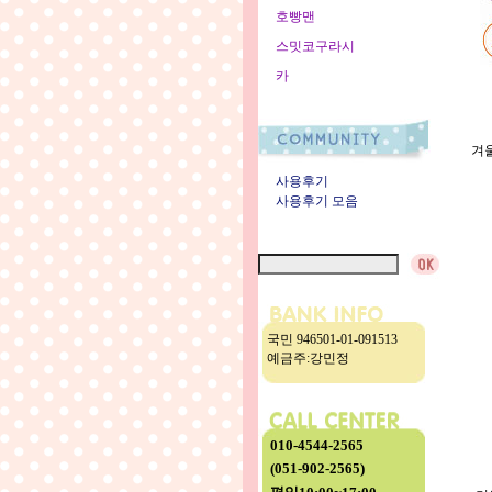
호빵맨
스밋코구라시
카
겨
사용후기
사용후기 모음
국민 946501-01-091513
예금주:강민정
010-4544-2565
(051-902-2565)