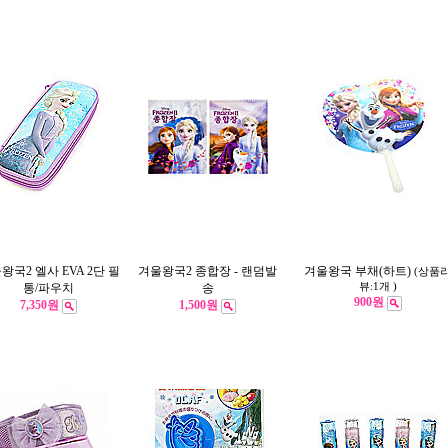
왕국2 엘사 EVA 2단 필
겨울왕국2 종합장 - 랜덤발
겨울왕국 부채(하트)
(상품
통/파우치
송
뷰:1개 )
900원
7,350원
1,500원