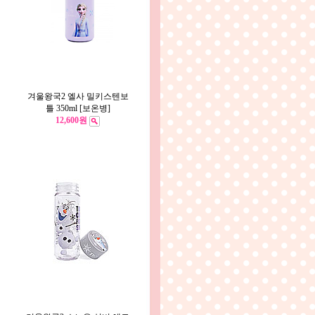
겨울왕국2 엘사 밀키스텐보
틀 350ml [보온병]
12,600원