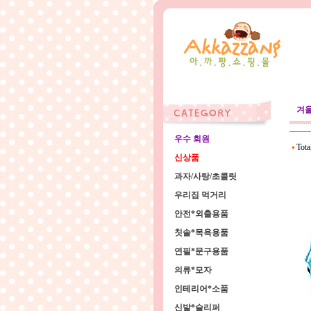
겨
우수 회원
Tota
신상품
과자/사탕/초콜릿
우리집 먹거리
안전*외출용품
칫솔*목욕용품
연필*문구용품
의류*모자
인테리어*소품
신발*슬리퍼