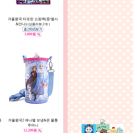
겨울왕국 타포린 쇼핑백(중/엘사
&안나)
(상품리뷰:2개 )
3,800원
통
겨울왕국2 애나멜 보냉&온 물통
주머니
12,200원