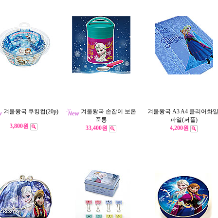
겨울왕국 쿠킹컵(20p)
겨울왕국 손잡이 보온
겨울왕국 A3 A4 클리어화일
죽통
파일(퍼플)
3,800원
33,400원
4,200원