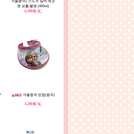
트
겨울왕국2 스노우 실버 에코
젠 보틀/물병 (480ml)
6,300원
P
겨울왕국 핀캡(왕국)
4,200원