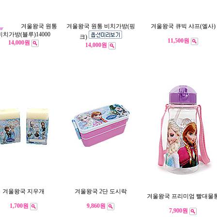
겨울왕국 원통
겨울왕국 원통 비치가방(핑
겨울왕국 큐빅 샤프(엘사)
비치가방(블루)14000
크)
11,500원
14,000원
14,000원
겨울왕국 지우개
겨울왕국 2단 도시락
겨울왕국 프리미엄 빨대물
1,700원
9,860원
7,900원