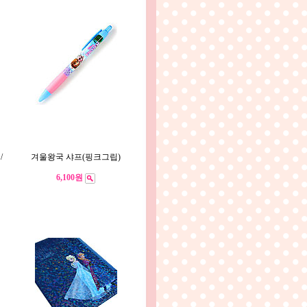
/
겨울왕국 샤프(핑크그립)
6,100원