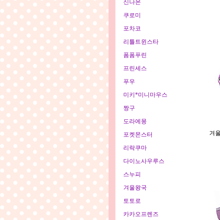
신나몬
쿠로미
포차코
리틀트윈스타
폼폼푸린
프린세스
푸우
미키*미니마우스
짱구
도라에몽
겨울
포켓몬스터
리락쿠마
다이노사우루스
스누피
겨울왕국
토토로
카카오프렌즈