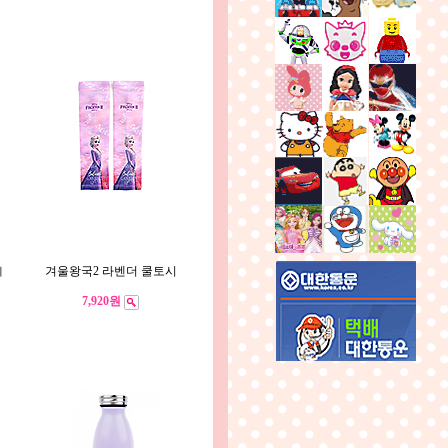
겨울왕국2 라벤더 쿨토시
리
7,920원