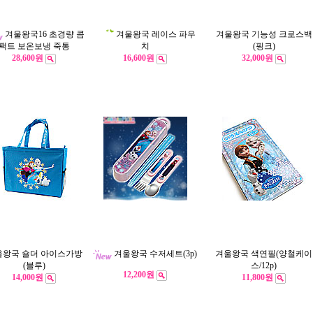
겨울왕국16 초경량 콤
겨울왕국 레이스 파우
겨울왕국 기능성 크로스백
팩트 보온보냉 죽통
(핑크)
치
28,600원
16,600원
32,000원
울왕국 숄더 아이스가방
겨울왕국 수저세트(3p)
겨울왕국 색연필(양철케이
(블루)
스/12p)
12,200원
14,000원
11,800원