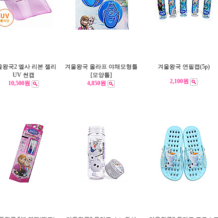
울왕국2 엘사 리본 젤리
겨울왕국 올라프 야채모형틀
겨울왕국 연필캡(5p)
UV 썬캡
[모양틀]
2,100원
10,500원
4,850원