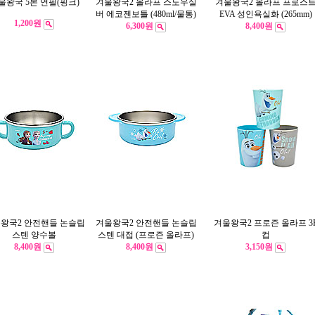
울왕국 5본 연필(핑크)
겨울왕국2 올라프 스노우실
겨울왕국2 올라프 프로스
버 에코젠보틀 (480ml/물통)
EVA 성인욕실화 (265mm)
1,200원
6,300원
8,400원
왕국2 안전핸들 논슬립
겨울왕국2 안전핸들 논슬립
겨울왕국2 프로즌 올라프 3
스텐 양수볼
스텐 대접 (프로즌 올라프)
컵
8,400원
8,400원
3,150원