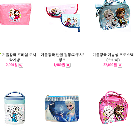
겨울왕국 프라임 도시
겨울왕국 반달 필통/파우치/
겨울왕국 기능성 크로스백
핑크
(스카이)
락가방
2,900원
1,980원
32,000원