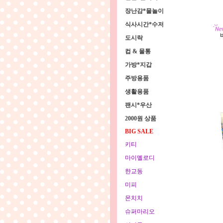
장난감*물놀이
식사시간*수저
도시락
컵 & 물통
가방*지갑
주방용품
생활용품
팬시*우산
2000원 상품
BIG SALE
키티
마이멜로디
한교동
미피
몬치치
슈퍼마리오