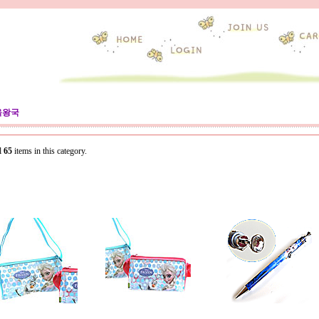
울왕국
l
65
items in this category.