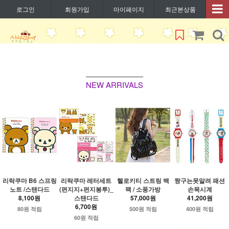
로그인
회원가입
마이페이지
최근본상품
NEW ARRIVALS
리락쿠마 B6 스프링
리락쿠마 레터세트
헬로키티 스트링 백
짱구는못말려 패션
노트 /스탠다드
(편지지+편지봉투)_
팩 / 소풍가방
손목시계
8,100원
스탠다드
57,000원
41,200원
6,700원
80원 적립
500원 적립
400원 적립
60원 적립