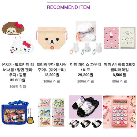
RECOMMEND ITEM
몬치치×헬로키티 리
코리락쿠마 도시락
미피 페이스 파우치
미피 A4 하드 3포켓
버서블 / 양면 펜파
주머니(아이보리)
/ 비즈
클리어화일
우치 / 필통
12,200원
29,200원
8,500원
35,600원
100원 적립
200원 적립
80원 적립
300원 적립