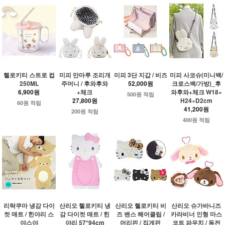
헬로키티 스트로 컵
미피 만마루 조리개
미피 3단 지갑 / 비즈
미피 사코슈(미니백/
250ML
주머니 / 후와후와
52,000원
크로스백/가방)_후
6,900원
+체크
와후와+체크 W18×
500원 적립
27,800원
H24×D2cm
60원 적립
41,200원
200원 적립
400원 적립
리락쿠마 냉감 다이
산리오 헬로키티 냉
산리오 헬로키티 비
산리오 슈가바니즈
컷 매트 / 힌야리 스
감 다이컷 매트 / 힌
즈 밴스 헤어클립 /
카라비너 인형 마스
야스야
야리 57*94cm
머리핀 / 집게핀
코트 파우치 / 동전