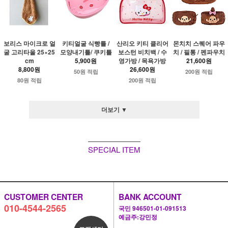
보리스 마이크로 얼
키티얼굴 식빵틀 /
산리오 키티 클리어
몬치치 스퀘어 파우
굴 고리타올 25×25
모양내기틀/ 쿠키틀
보스턴 비치백 / 수
치 / 필통 / 펜파우치
cm
5,900원
영가방 / 목욕가방
21,600원
8,800원
26,600원
50원 적립
200원 적립
80원 적립
200원 적립
더보기 ▼
SPECIAL ITEM
CUSTOMER CENTER
BANK ACCOUNT
010-4544-2565
국민 946501-01-091513
예금주:강민정