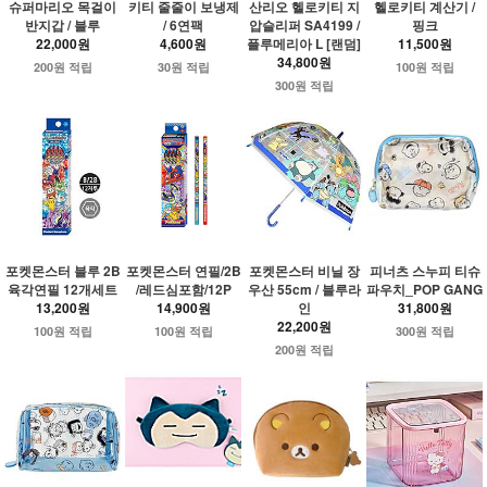
슈퍼마리오 목걸이
키티 줄줄이 보냉제
산리오 헬로키티 지
헬로키티 계산기 /
반지갑 / 블루
/ 6연팩
압슬리퍼 SA4199 /
핑크
22,000원
4,600원
플루메리아 L [랜덤]
11,500원
34,800원
200원 적립
30원 적립
100원 적립
300원 적립
포켓몬스터 블루 2B
포켓몬스터 연필/2B
포켓몬스터 비닐 장
피너츠 스누피 티슈
육각연필 12개세트
/레드심포함/12P
우산 55cm / 블루라
파우치_POP GANG
13,200원
14,900원
인
31,800원
22,200원
100원 적립
100원 적립
300원 적립
200원 적립