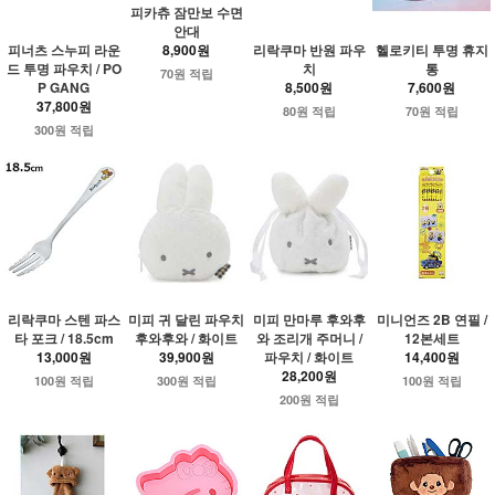
피카츄 잠만보 수면
안대
피너츠 스누피 라운
리락쿠마 반원 파우
헬로키티 투명 휴지
8,900원
드 투명 파우치 / PO
치
통
70원 적립
P GANG
8,500원
7,600원
37,800원
80원 적립
70원 적립
300원 적립
리락쿠마 스텐 파스
미피 귀 달린 파우치
미피 만마루 후와후
미니언즈 2B 연필 /
타 포크 / 18.5cm
후와후와 / 화이트
와 조리개 주머니 /
12본세트
13,000원
39,900원
파우치 / 화이트
14,400원
28,200원
100원 적립
300원 적립
100원 적립
200원 적립