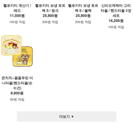
헬로키티 계산기 /
헬로키티 보냉 토트
헬로키티 보냉 토트
산리오캐릭터 고리
레드
백 S / 핑크
백 S / 블랙
타올 / 핸드타올 3장
11,500원
25,900원
25,900원
세트
16,200원
100원 적립
200원 적립
200원 적립
100원 적립
몬치치×폼폼푸린 미
니타올(핸드타올/손
수건)
8,900원
80원 적립
더보기 ▼